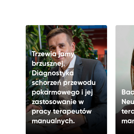
Trzewia jamy
brzusznej.
Diagnostyka
schorzeń przewodu
pokarmowego i jej
Bad
zastosowanie w
Neu
pracy terapeutów
ter
manualnych.
man