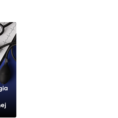
gia
nej