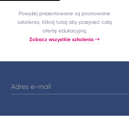
Powyżej prezentowane są promowane
szkolenia, kliknij tutaj aby przejrzeć całą
ofertę edukacyjną.
Zobacz wszystkie szkolenia
2026.11.28 - 2026.11.29
1750 zł
6.11.27 - 2026.11.28
50 zł