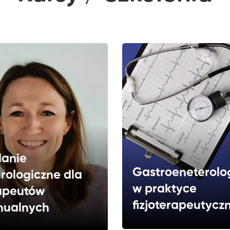
anie
Gastroeneterolo
rologiczne dla
w praktyce
apeutów
fizjoterapeutycz
ualnych