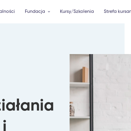
alności
Fundacja
Kursy/Szkolenia
Strefa kursa
iałania
i